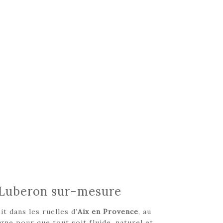
 Luberon sur-mesure
t dans les ruelles d’
Aix en Provence
, au
gne pour que tout soit fluide, naturel et