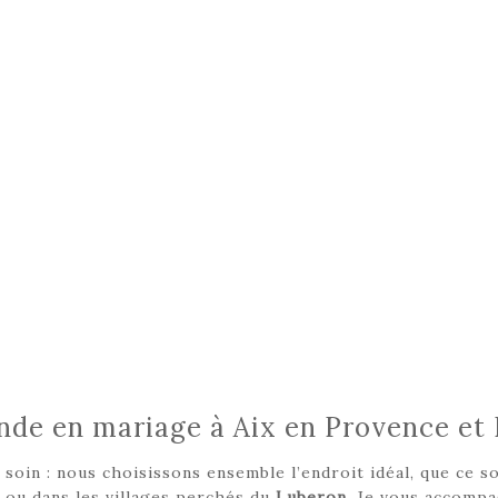
de en mariage à Aix en Provence et
oin : nous choisissons ensemble l’endroit idéal, que ce soi
ou dans les villages perchés du
Luberon
. Je vous accompa