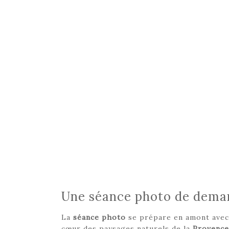
Une séance photo de deman
La
séance
photo
se prépare en amont avec s
cœur des paysages naturels de la
Provence