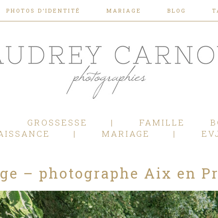
PHOTOS D’IDENTITÉ
MARIAGE
BLOG
T
Photographe Mariage, Couple, Grossesse, Femme enceinte, Naissance, Nouveau né, Bébé, Enfant, Famille, Boudoir, Lifestyle - Pertuis - Manosque - Aix en Provence, Bouches du Rhône.
GROSSESSE
FAMILLE
B
AISSANCE
MARIAGE
EV
ge – photographe Aix en Pr