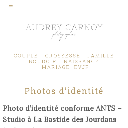
Photographe Mariage, Couple, Grossesse, Femme enceinte, Naissance, Nouveau né, Bébé, Enfant, Famille, Boudoir, Lifestyle - Pertuis - Manosque - Aix en Provence, Bouches du Rhône.
COUPLE
GROSSESSE
FAMILLE
BOUDOIR
NAISSANCE
MARIAGE
EVJF
Photos d’identité
Photo d’identité conforme ANTS –
Studio à La Bastide des Jourdans