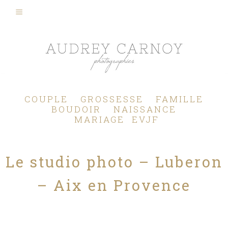
Photographe Mariage, Couple, Grossesse, Femme enceinte, Naissance, Nouveau né, Bébé, Enfant, Famille, Boudoir, Lifestyle - Pertuis - Manosque - Aix en Provence, Bouches du Rhône.
COUPLE
GROSSESSE
FAMILLE
BOUDOIR
NAISSANCE
MARIAGE
EVJF
Le studio photo – Luberon
– Aix en Provence