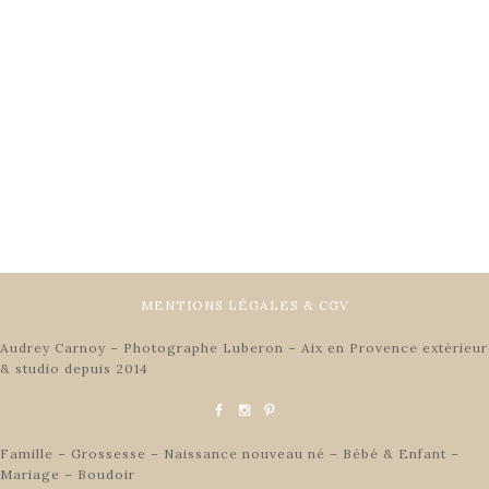
MENTIONS LÉGALES & CGV
Audrey Carnoy – Photographe Luberon – Aix en Provence extérieur
& studio depuis 2014
Famille – Grossesse – Naissance nouveau né – Bébé & Enfant –
Mariage – Boudoir