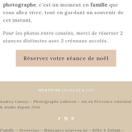
photographe
, c’est un moment en
famille
que
vous allez vivre, tout en gardant un souvenir de
cet instant.
Pour les photos entre cousins, merci de réserver 2
séances distinctes avec 2 créneaux accolés.
Réservez votre séance de noël
MENTIONS LÉGALES & CGV
Audrey Carnoy – Photographe Luberon – Aix en Provence extérieur
& studio depuis 2014
Famille – Grossesse – Naissance nouveau né – Bébé & Enfant –