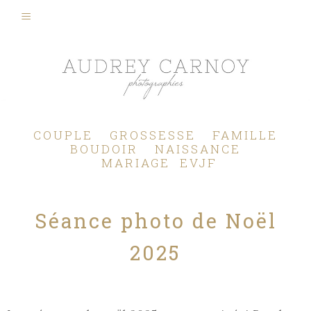
Photographe Mariage, Couple, Grossesse, Femme enceinte, Naissance, Nouveau né, Bébé, Enfant, Famille, Boudoir, Lifestyle - Pertuis - Manosque - Aix en Provence, Bouches du Rhône.
COUPLE
GROSSESSE
FAMILLE
BOUDOIR
NAISSANCE
MARIAGE
EVJF
Séance photo de Noël
2025