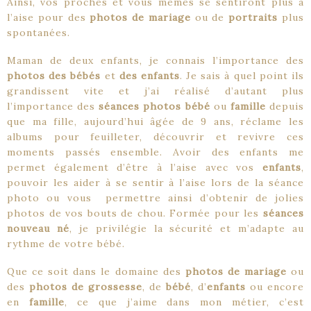
Ainsi, vos proches et vous mêmes se sentiront plus à
l’aise pour des
photos de mariage
ou de
portraits
plus
spontanées.
Maman de deux enfants, je connais l’importance des
photos des bébés
et
des enfants
. Je sais à quel point ils
grandissent vite et j’ai réalisé d’autant plus
l’importance des
séances photos bébé
ou
famille
depuis
que ma fille, aujourd’hui âgée de 9 ans, réclame les
albums pour feuilleter, découvrir et revivre ces
moments passés ensemble. Avoir des enfants me
permet également d’être à l’aise avec vos
enfants
,
pouvoir les aider à se sentir à l’aise lors de la séance
photo ou vous permettre ainsi d’obtenir de jolies
photos de vos bouts de chou. Formée pour les
séances
nouveau né
, je privilégie la sécurité et m’adapte au
rythme de votre bébé.
Que ce soit dans le domaine des
photos de mariage
ou
des
photos de grossesse
, de
bébé
, d’
enfants
ou encore
en
famille
, ce que j’aime dans mon métier, c’est