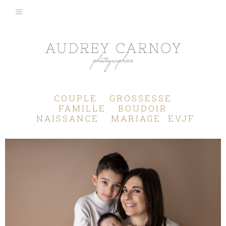
Photographe Mariage, Couple, Grossesse, Femme enceinte, Naissance, Nouveau né, Bébé, Enfant, Famille, Boudoir, Lifestyle - Pertuis - Manosque - Aix en Provence, Bouches du Rhône.
COUPLE
GROSSESSE
FAMILLE
BOUDOIR
NAISSANCE
MARIAGE
EVJF