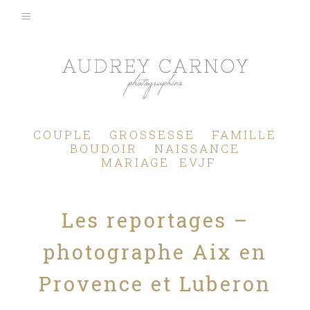
Photographe Mariage, Couple, Grossesse, Femme enceinte, Naissance, Nouveau né, Bébé, Enfant, Famille, Boudoir, Lifestyle - Pertuis - Manosque - Aix en Provence, Bouches du Rhône.
COUPLE
GROSSESSE
FAMILLE
BOUDOIR
NAISSANCE
MARIAGE
EVJF
Les reportages –
photographe Aix en
Provence et Luberon