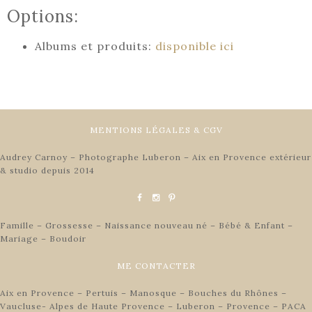
Options:
Albums et produits:
disponible ici
MENTIONS LÉGALES & CGV
Audrey Carnoy – Photographe Luberon – Aix en Provence extérieur
& studio depuis 2014
Famille – Grossesse – Naissance nouveau né – Bébé & Enfant –
Mariage – Boudoir
ME CONTACTER
Aix en Provence – Pertuis – Manosque – Bouches du Rhônes –
Vaucluse- Alpes de Haute Provence – Luberon – Provence – PACA