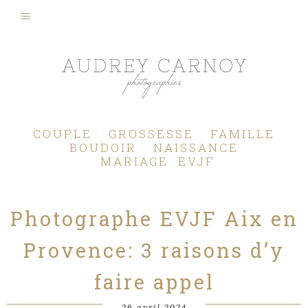
Photographe Mariage, Couple, Grossesse, Femme enceinte, Naissance, Nouveau né, Bébé, Enfant, Famille, Boudoir, Lifestyle - Pertuis - Manosque - Aix en Provence, Bouches du Rhône.
COUPLE
GROSSESSE
FAMILLE
BOUDOIR
NAISSANCE
MARIAGE
EVJF
Photographe EVJF Aix en
Provence: 3 raisons d’y
faire appel
26 avril 2024