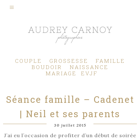
Photographe Mariage, Couple, Grossesse, Femme enceinte, Naissance, Nouveau né, Bébé, Enfant, Famille, Boudoir, Lifestyle - Pertuis - Manosque - Aix en Provence, Bouches du Rhône.
COUPLE
GROSSESSE
FAMILLE
BOUDOIR
NAISSANCE
MARIAGE
EVJF
Séance famille – Cadenet
| Neil et ses parents
30 juillet 2015
J’ai eu l’occasion de profiter d’un début de soirée