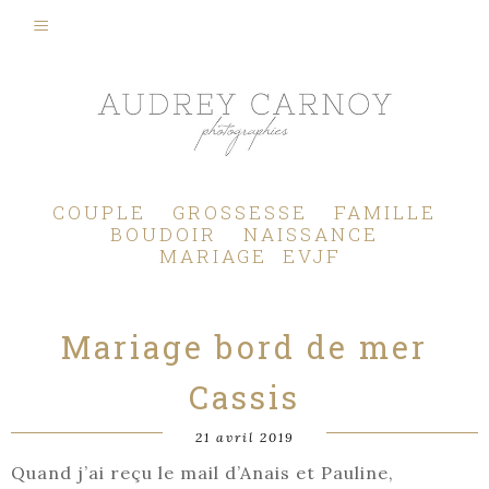
Photographe Mariage, Couple, Grossesse, Femme enceinte, Naissance, Nouveau né, Bébé, Enfant, Famille, Boudoir, Lifestyle - Pertuis - Manosque - Aix en Provence, Bouches du Rhône.
COUPLE
GROSSESSE
FAMILLE
BOUDOIR
NAISSANCE
MARIAGE
EVJF
Mariage bord de mer
Cassis
21 avril 2019
Quand j’ai reçu le mail d’Anais et Pauline,