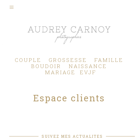
Photographe Mariage, Couple, Grossesse, Femme enceinte, Naissance, Nouveau né, Bébé, Enfant, Famille, Boudoir, Lifestyle - Pertuis - Manosque - Aix en Provence, Bouches du Rhône.
COUPLE
GROSSESSE
FAMILLE
BOUDOIR
NAISSANCE
MARIAGE
EVJF
Espace clients
SUIVEZ MES ACTUALITES