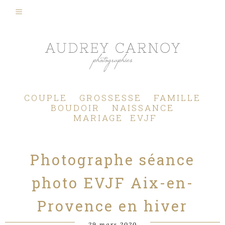
Photographe Mariage, Couple, Grossesse, Femme enceinte, Naissance, Nouveau né, Bébé, Enfant, Famille, Boudoir, Lifestyle - Pertuis - Manosque - Aix en Provence, Bouches du Rhône.
COUPLE
GROSSESSE
FAMILLE
BOUDOIR
NAISSANCE
MARIAGE
EVJF
Photographe séance
photo EVJF Aix-en-
Provence en hiver
29 mars 2020