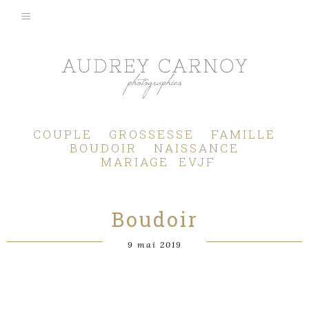
Photographe Mariage, Couple, Grossesse, Femme enceinte, Naissance, Nouveau né, Bébé, Enfant, Famille, Boudoir, Lifestyle - Pertuis - Manosque - Aix en Provence, Bouches du Rhône.
COUPLE
GROSSESSE
FAMILLE
BOUDOIR
NAISSANCE
MARIAGE
EVJF
Boudoir
9 mai 2019