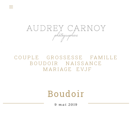
Photographe Mariage, Couple, Grossesse, Femme enceinte, Naissance, Nouveau né, Bébé, Enfant, Famille, Boudoir, Lifestyle - Pertuis - Manosque - Aix en Provence, Bouches du Rhône.
COUPLE
GROSSESSE
FAMILLE
BOUDOIR
NAISSANCE
MARIAGE
EVJF
Boudoir
9 mai 2019