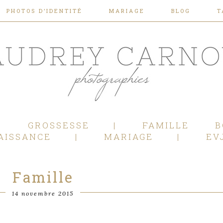
PHOTOS D’IDENTITÉ
MARIAGE
BLOG
T
Photographe Mariage, Couple, Grossesse, Femme enceinte, Naissance, Nouveau né, Bébé, Enfant, Famille, Boudoir, Lifestyle - Pertuis - Manosque - Aix en Provence, Bouches du Rhône.
GROSSESSE
FAMILLE
B
AISSANCE
MARIAGE
EV
Famille
14 novembre 2015