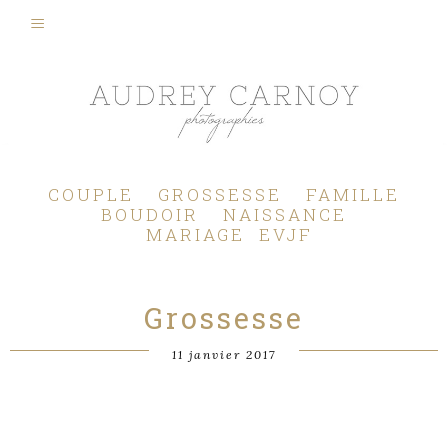
Photographe Mariage, Couple, Grossesse, Femme enceinte, Naissance, Nouveau né, Bébé, Enfant, Famille, Boudoir, Lifestyle - Pertuis - Manosque - Aix en Provence, Bouches du Rhône.
COUPLE
GROSSESSE
FAMILLE
BOUDOIR
NAISSANCE
MARIAGE
EVJF
Grossesse
11 janvier 2017