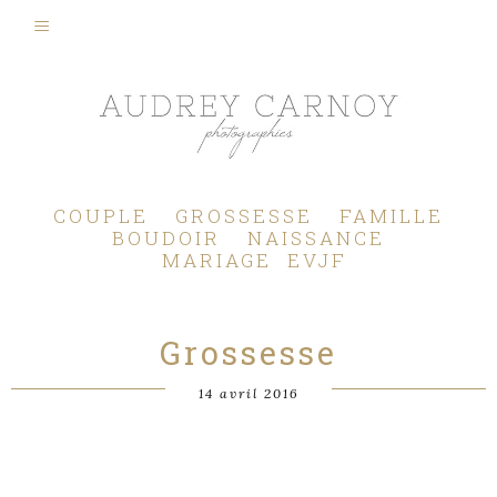
Photographe Mariage, Couple, Grossesse, Femme enceinte, Naissance, Nouveau né, Bébé, Enfant, Famille, Boudoir, Lifestyle - Pertuis - Manosque - Aix en Provence, Bouches du Rhône.
COUPLE
GROSSESSE
FAMILLE
BOUDOIR
NAISSANCE
MARIAGE
EVJF
Grossesse
14 avril 2016