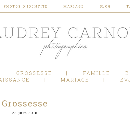
PHOTOS D’IDENTITÉ
MARIAGE
BLOG
T
Photographe Mariage, Couple, Grossesse, Femme enceinte, Naissance, Nouveau né, Bébé, Enfant, Famille, Boudoir, Lifestyle - Pertuis - Manosque - Aix en Provence, Bouches du Rhône.
GROSSESSE
FAMILLE
B
AISSANCE
MARIAGE
EV
Grossesse
28 juin 2016