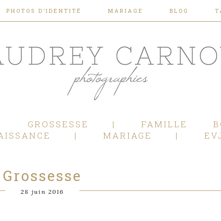
PHOTOS D’IDENTITÉ
MARIAGE
BLOG
T
Photographe Mariage, Couple, Grossesse, Femme enceinte, Naissance, Nouveau né, Bébé, Enfant, Famille, Boudoir, Lifestyle - Pertuis - Manosque - Aix en Provence, Bouches du Rhône.
GROSSESSE
FAMILLE
B
AISSANCE
MARIAGE
EV
Grossesse
28 juin 2016