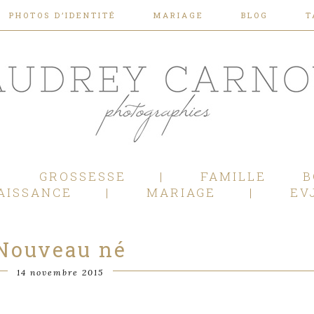
PHOTOS D’IDENTITÉ
MARIAGE
BLOG
T
Photographe Mariage, Couple, Grossesse, Femme enceinte, Naissance, Nouveau né, Bébé, Enfant, Famille, Boudoir, Lifestyle - Pertuis - Manosque - Aix en Provence, Bouches du Rhône.
GROSSESSE
FAMILLE
B
AISSANCE
MARIAGE
EV
Nouveau né
14 novembre 2015