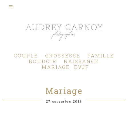
Photographe Mariage, Couple, Grossesse, Femme enceinte, Naissance, Nouveau né, Bébé, Enfant, Famille, Boudoir, Lifestyle - Pertuis - Manosque - Aix en Provence, Bouches du Rhône.
COUPLE
GROSSESSE
FAMILLE
BOUDOIR
NAISSANCE
MARIAGE
EVJF
Mariage
27 novembre 2018