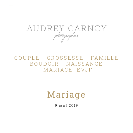
Photographe Mariage, Couple, Grossesse, Femme enceinte, Naissance, Nouveau né, Bébé, Enfant, Famille, Boudoir, Lifestyle - Pertuis - Manosque - Aix en Provence, Bouches du Rhône.
COUPLE
GROSSESSE
FAMILLE
BOUDOIR
NAISSANCE
MARIAGE
EVJF
Mariage
9 mai 2019