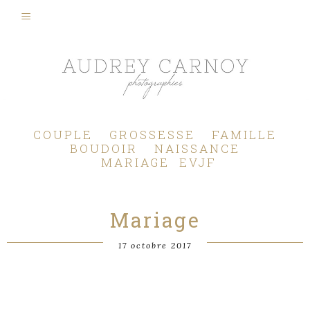
Photographe Mariage, Couple, Grossesse, Femme enceinte, Naissance, Nouveau né, Bébé, Enfant, Famille, Boudoir, Lifestyle - Pertuis - Manosque - Aix en Provence, Bouches du Rhône.
COUPLE
GROSSESSE
FAMILLE
BOUDOIR
NAISSANCE
MARIAGE
EVJF
Mariage
17 octobre 2017