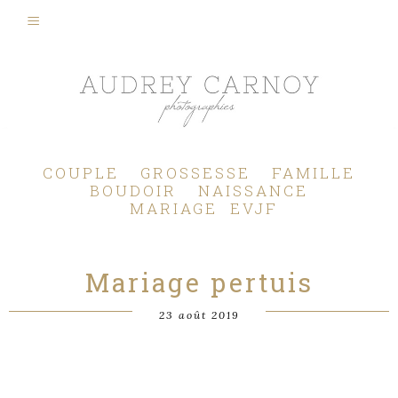
Photographe Mariage, Couple, Grossesse, Femme enceinte, Naissance, Nouveau né, Bébé, Enfant, Famille, Boudoir, Lifestyle - Pertuis - Manosque - Aix en Provence, Bouches du Rhône.
COUPLE
GROSSESSE
FAMILLE
BOUDOIR
NAISSANCE
MARIAGE
EVJF
Mariage pertuis
23 août 2019