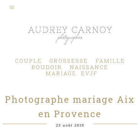
Photographe Mariage, Couple, Grossesse, Femme enceinte, Naissance, Nouveau né, Bébé, Enfant, Famille, Boudoir, Lifestyle - Pertuis - Manosque - Aix en Provence, Bouches du Rhône.
COUPLE
GROSSESSE
FAMILLE
BOUDOIR
NAISSANCE
MARIAGE
EVJF
Photographe mariage Aix
en Provence
23 août 2019