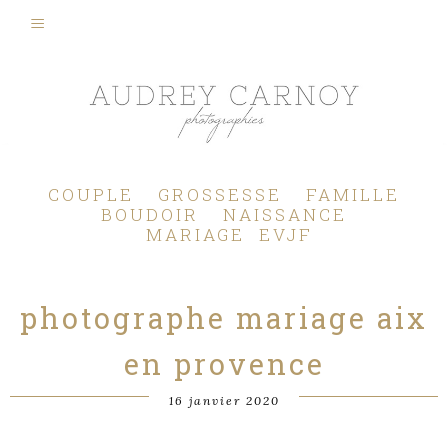
Photographe Mariage, Couple, Grossesse, Femme enceinte, Naissance, Nouveau né, Bébé, Enfant, Famille, Boudoir, Lifestyle - Pertuis - Manosque - Aix en Provence, Bouches du Rhône.
COUPLE
GROSSESSE
FAMILLE
BOUDOIR
NAISSANCE
MARIAGE
EVJF
photographe mariage aix
en provence
16 janvier 2020