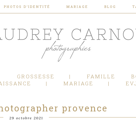
PHOTOS D’IDENTITÉ
MARIAGE
BLOG
T
Photographe Mariage, Couple, Grossesse, Femme enceinte, Naissance, Nouveau né, Bébé, Enfant, Famille, Boudoir, Lifestyle - Pertuis - Manosque - Aix en Provence, Bouches du Rhône.
GROSSESSE
FAMILLE
B
AISSANCE
MARIAGE
EV
hotographer provence
29 octobre 2021