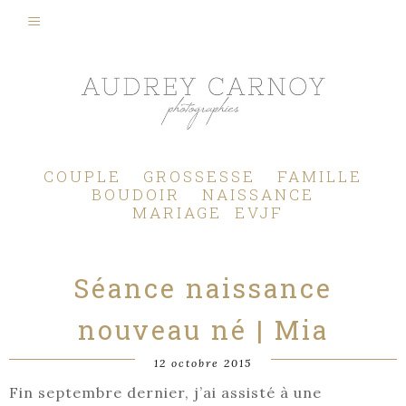
Photographe Mariage, Couple, Grossesse, Femme enceinte, Naissance, Nouveau né, Bébé, Enfant, Famille, Boudoir, Lifestyle - Pertuis - Manosque - Aix en Provence, Bouches du Rhône.
COUPLE
GROSSESSE
FAMILLE
BOUDOIR
NAISSANCE
MARIAGE
EVJF
Séance naissance
nouveau né | Mia
12 octobre 2015
Fin septembre dernier, j’ai assisté à une