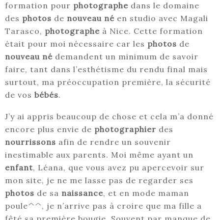
formation pour
photographe
dans le domaine
des
photos
de
nouveau né
en studio avec Magali
Tarasco,
photographe
à Nice. Cette formation
était pour moi nécessaire car les
photos
de
nouveau né
demandent un minimum de savoir
faire, tant dans l’esthétisme du rendu final mais
surtout, ma préoccupation première, la sécurité
de vos
bébés
.
J’y ai appris beaucoup de chose et cela m’a donné
encore plus envie de
photographier
des
nourrissons
afin de rendre un souvenir
inestimable aux parents. Moi même ayant un
enfant
, Léana, que vous avez pu apercevoir sur
mon site, je ne me lasse pas de regarder ses
photos
de sa
naissance
, et en mode maman
poule^^, je n’arrive pas à croire que ma fille a
fêté sa première bougie. Souvent par manque de