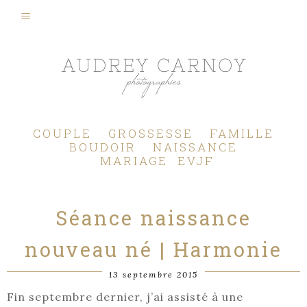
Photographe Mariage, Couple, Grossesse, Femme enceinte, Naissance, Nouveau né, Bébé, Enfant, Famille, Boudoir, Lifestyle - Pertuis - Manosque - Aix en Provence, Bouches du Rhône.
COUPLE
GROSSESSE
FAMILLE
BOUDOIR
NAISSANCE
MARIAGE
EVJF
Séance naissance
nouveau né | Harmonie
13 septembre 2015
Fin septembre dernier, j’ai assisté à une