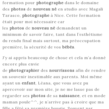
formation pour
photographe
dans le domaine
des
photos
de
nouveau né
en studio avec Magali
Tarasco,
photographe
à Nice. Cette formation
était pour moi nécessaire car
les
photos
de
nouveau né
demandent un
minimum de savoir faire, tant dans l’esthétisme
du rendu final mais surtout, ma préoccupation
première, la sécurité de vos
bébés
.
J’y ai appris beaucoup de chose et cela m’a donné
encore plus envie
de
photographier
des
nourrissons
afin de rendre
un souvenir inestimable aux parents. Moi même
ayant un
enfant
, Léana, que vous avez pu
apercevoir sur mon site, je ne me lasse pas de
regarder ses
photos
de sa
naissance
, et en mode
maman poule^^, je n’arrive pas à croire que ma
fille a fêté sa première bougie. Souvent par