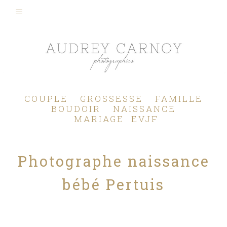
Photographe Mariage, Couple, Grossesse, Femme enceinte, Naissance, Nouveau né, Bébé, Enfant, Famille, Boudoir, Lifestyle - Pertuis - Manosque - Aix en Provence, Bouches du Rhône.
COUPLE
GROSSESSE
FAMILLE
BOUDOIR
NAISSANCE
MARIAGE
EVJF
Photographe naissance
bébé Pertuis