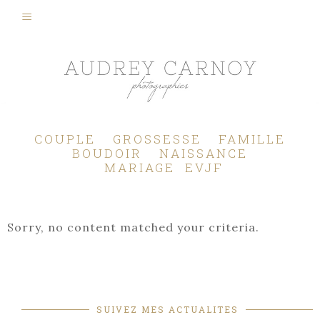
Photographe Mariage, Couple, Grossesse, Femme enceinte, Naissance, Nouveau né, Bébé, Enfant, Famille, Boudoir, Lifestyle - Pertuis - Manosque - Aix en Provence, Bouches du Rhône.
COUPLE
GROSSESSE
FAMILLE
BOUDOIR
NAISSANCE
MARIAGE
EVJF
Sorry, no content matched your criteria.
SUIVEZ MES ACTUALITES