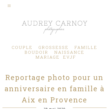
Photographe Mariage, Couple, Grossesse, Femme enceinte, Naissance, Nouveau né, Bébé, Enfant, Famille, Boudoir, Lifestyle - Pertuis - Manosque - Aix en Provence, Bouches du Rhône.
COUPLE
GROSSESSE
FAMILLE
BOUDOIR
NAISSANCE
MARIAGE
EVJF
Reportage photo pour un
anniversaire en famille à
Aix en Provence
29 mai 2020