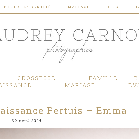
PHOTOS D’IDENTITÉ
MARIAGE
BLOG
T
Photographe Mariage, Couple, Grossesse, Femme enceinte, Naissance, Nouveau né, Bébé, Enfant, Famille, Boudoir, Lifestyle - Pertuis - Manosque - Aix en Provence, Bouches du Rhône.
GROSSESSE
FAMILLE
B
AISSANCE
MARIAGE
EV
aissance Pertuis – Emma
30 avril 2024