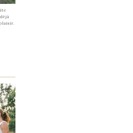
ite
 déjà
plaisir.