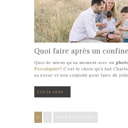
Quoi faire après un confi
Quoi de mieux qu’un moment avec un
phot
Forcalquier
? C’est le choix qu’à fait Char
sa soeur et son conjoint pour faire de jol
Lire la suite …
1
2
PAGE SUIVANTE »