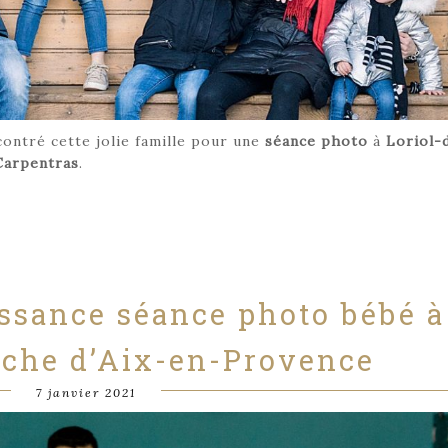
contré cette jolie famille pour une
séance photo
à
Loriol-
Carpentras
.
ssance séance photo bébé à
oche d’Aix-en-Provence
7 janvier 2021