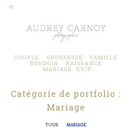
Photographe Mariage, Couple, Grossesse, Femme enceinte, Naissance, Nouveau né, Bébé, Enfant, Famille, Boudoir, Lifestyle - Pertuis - Manosque - Aix en Provence, Bouches du Rhône.
COUPLE
GROSSESSE
FAMILLE
BOUDOIR
NAISSANCE
MARIAGE
EVJF
Catégorie de portfolio :
Mariage
TOUS
MARIAGE