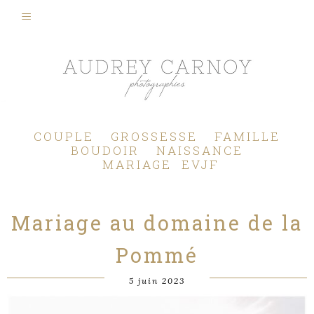
Photographe Mariage, Couple, Grossesse, Femme enceinte, Naissance, Nouveau né, Bébé, Enfant, Famille, Boudoir, Lifestyle - Pertuis - Manosque - Aix en Provence, Bouches du Rhône.
COUPLE
GROSSESSE
FAMILLE
BOUDOIR
NAISSANCE
MARIAGE
EVJF
Mariage au domaine de la
Pommé
5 juin 2023