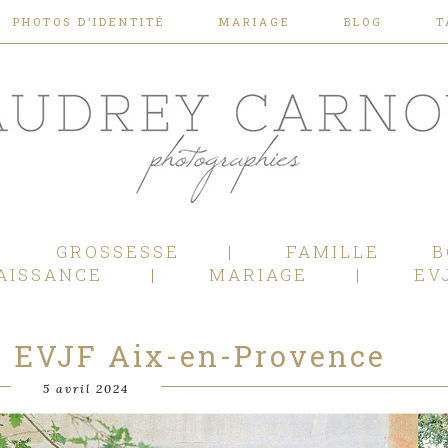
PHOTOS D’IDENTITÉ
MARIAGE
BLOG
T
Photographe Mariage, Couple, Grossesse, Femme enceinte, Naissance, Nouveau né, Bébé, Enfant, Famille, Boudoir, Lifestyle - Pertuis - Manosque - Aix en Provence, Bouches du Rhône.
GROSSESSE
FAMILLE
B
AISSANCE
MARIAGE
EV
o EVJF Aix-en-Provence
5 avril 2024