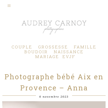
Photographe Mariage, Couple, Grossesse, Femme enceinte, Naissance, Nouveau né, Bébé, Enfant, Famille, Boudoir, Lifestyle - Pertuis - Manosque - Aix en Provence, Bouches du Rhône.
COUPLE
GROSSESSE
FAMILLE
BOUDOIR
NAISSANCE
MARIAGE
EVJF
Photographe bébé Aix en
Provence – Anna
6 novembre 2023