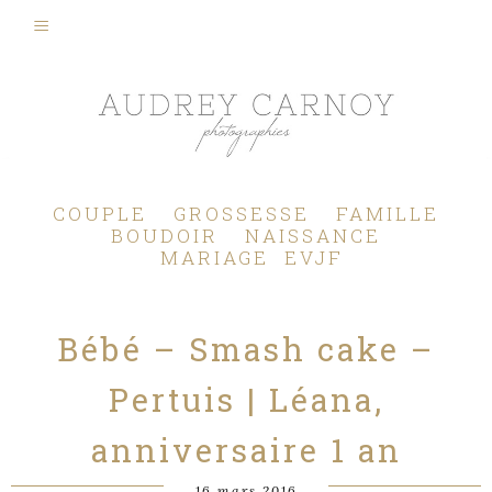
Photographe Mariage, Couple, Grossesse, Femme enceinte, Naissance, Nouveau né, Bébé, Enfant, Famille, Boudoir, Lifestyle - Pertuis - Manosque - Aix en Provence, Bouches du Rhône.
COUPLE
GROSSESSE
FAMILLE
BOUDOIR
NAISSANCE
MARIAGE
EVJF
Bébé – Smash cake –
Pertuis | Léana,
anniversaire 1 an
16 mars 2016