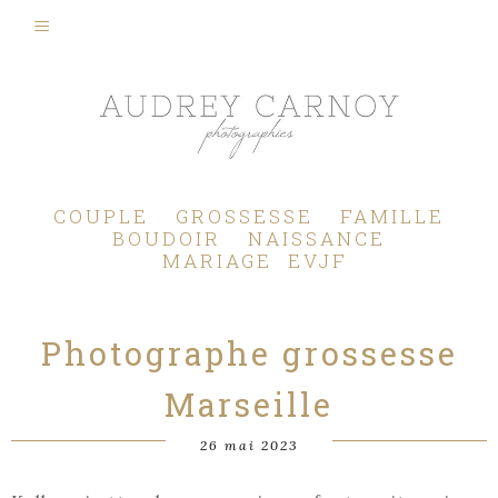
Photographe Mariage, Couple, Grossesse, Femme enceinte, Naissance, Nouveau né, Bébé, Enfant, Famille, Boudoir, Lifestyle - Pertuis - Manosque - Aix en Provence, Bouches du Rhône.
COUPLE
GROSSESSE
FAMILLE
BOUDOIR
NAISSANCE
MARIAGE
EVJF
Photographe grossesse
Marseille
26 mai 2023