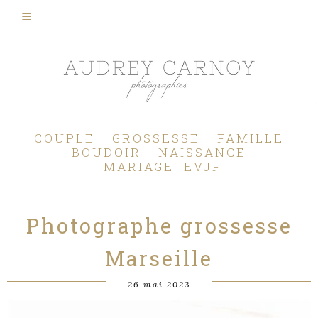
Photographe Mariage, Couple, Grossesse, Femme enceinte, Naissance, Nouveau né, Bébé, Enfant, Famille, Boudoir, Lifestyle - Pertuis - Manosque - Aix en Provence, Bouches du Rhône.
COUPLE
GROSSESSE
FAMILLE
BOUDOIR
NAISSANCE
MARIAGE
EVJF
Photographe grossesse
Marseille
26 mai 2023