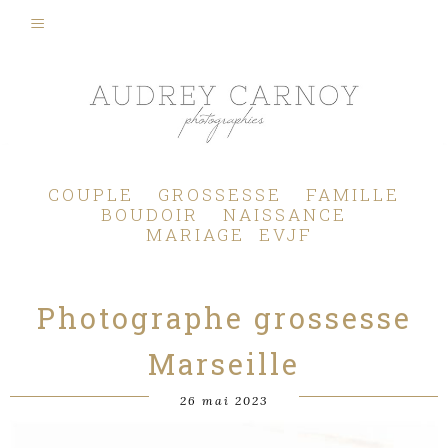
Photographe Mariage, Couple, Grossesse, Femme enceinte, Naissance, Nouveau né, Bébé, Enfant, Famille, Boudoir, Lifestyle - Pertuis - Manosque - Aix en Provence, Bouches du Rhône.
COUPLE
GROSSESSE
FAMILLE
BOUDOIR
NAISSANCE
MARIAGE
EVJF
Photographe grossesse
Marseille
26 mai 2023