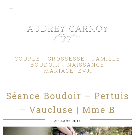
Photographe Mariage, Couple, Grossesse, Femme enceinte, Naissance, Nouveau né, Bébé, Enfant, Famille, Boudoir, Lifestyle - Pertuis - Manosque - Aix en Provence, Bouches du Rhône.
COUPLE
GROSSESSE
FAMILLE
BOUDOIR
NAISSANCE
MARIAGE
EVJF
Séance Boudoir – Pertuis
– Vaucluse | Mme B
20 août 2014