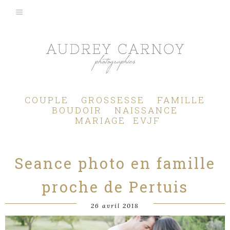
Photographe Mariage, Couple, Grossesse, Femme enceinte, Naissance, Nouveau né, Bébé, Enfant, Famille, Boudoir, Lifestyle - Pertuis - Manosque - Aix en Provence, Bouches du Rhône.
COUPLE
GROSSESSE
FAMILLE
BOUDOIR
NAISSANCE
MARIAGE
EVJF
Seance photo en famille
proche de Pertuis
26 avril 2018