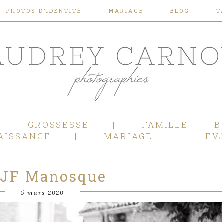
PHOTOS D’IDENTITÉ
MARIAGE
BLOG
T
Photographe Mariage, Couple, Grossesse, Femme enceinte, Naissance, Nouveau né, Bébé, Enfant, Famille, Boudoir, Lifestyle - Pertuis - Manosque - Aix en Provence, Bouches du Rhône.
GROSSESSE
FAMILLE
B
AISSANCE
MARIAGE
EV
JF Manosque
5 mars 2020