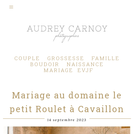
Photographe Mariage, Couple, Grossesse, Femme enceinte, Naissance, Nouveau né, Bébé, Enfant, Famille, Boudoir, Lifestyle - Pertuis - Manosque - Aix en Provence, Bouches du Rhône.
COUPLE
GROSSESSE
FAMILLE
BOUDOIR
NAISSANCE
MARIAGE
EVJF
Mariage au domaine le
petit Roulet à Cavaillon
14 septembre 2023