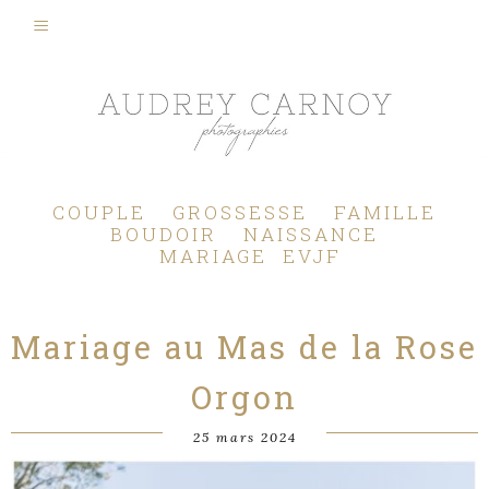
Photographe Mariage, Couple, Grossesse, Femme enceinte, Naissance, Nouveau né, Bébé, Enfant, Famille, Boudoir, Lifestyle - Pertuis - Manosque - Aix en Provence, Bouches du Rhône.
COUPLE
GROSSESSE
FAMILLE
BOUDOIR
NAISSANCE
MARIAGE
EVJF
Mariage au Mas de la Rose
Orgon
25 mars 2024