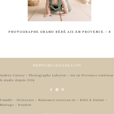
PHOTOGRAPHE GRAND BÉBÉ AIX EN PROVENCE – S
MENTIONS LÉGALES & CGV
Audrey Carnoy – Photographe Luberon – Aix en Provence extérieur
& studio depuis 2014
Famille – Grossesse – Naissance nouveau né – Bébé & Enfant –
Mariage – Boudoir