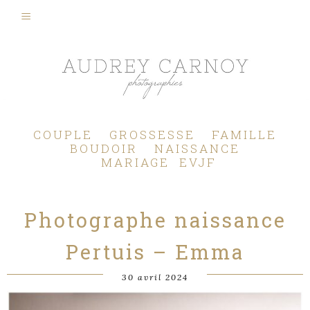
Photographe Mariage, Couple, Grossesse, Femme enceinte, Naissance, Nouveau né, Bébé, Enfant, Famille, Boudoir, Lifestyle - Pertuis - Manosque - Aix en Provence, Bouches du Rhône.
COUPLE
GROSSESSE
FAMILLE
BOUDOIR
NAISSANCE
MARIAGE
EVJF
Photographe naissance
Pertuis – Emma
30 avril 2024