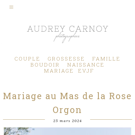
Photographe Mariage, Couple, Grossesse, Femme enceinte, Naissance, Nouveau né, Bébé, Enfant, Famille, Boudoir, Lifestyle - Pertuis - Manosque - Aix en Provence, Bouches du Rhône.
COUPLE
GROSSESSE
FAMILLE
BOUDOIR
NAISSANCE
MARIAGE
EVJF
Mariage au Mas de la Rose
Orgon
25 mars 2024