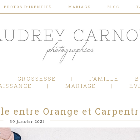
PHOTOS D’IDENTITÉ
MARIAGE
BLOG
T
Photographe Mariage, Couple, Grossesse, Femme enceinte, Naissance, Nouveau né, Bébé, Enfant, Famille, Boudoir, Lifestyle - Pertuis - Manosque - Aix en Provence, Bouches du Rhône.
GROSSESSE
FAMILLE
B
AISSANCE
MARIAGE
EV
le entre Orange et Carpentr
30 janvier 2021