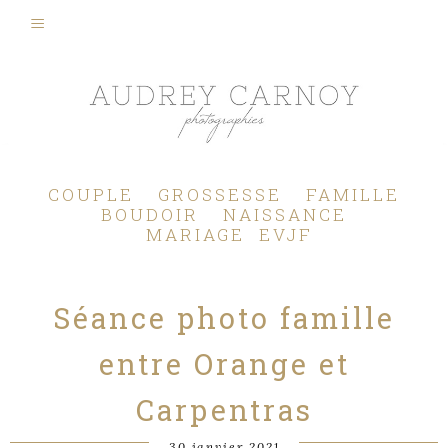
Photographe Mariage, Couple, Grossesse, Femme enceinte, Naissance, Nouveau né, Bébé, Enfant, Famille, Boudoir, Lifestyle - Pertuis - Manosque - Aix en Provence, Bouches du Rhône.
COUPLE
GROSSESSE
FAMILLE
BOUDOIR
NAISSANCE
MARIAGE
EVJF
Séance photo famille
entre Orange et
Carpentras
30 janvier 2021